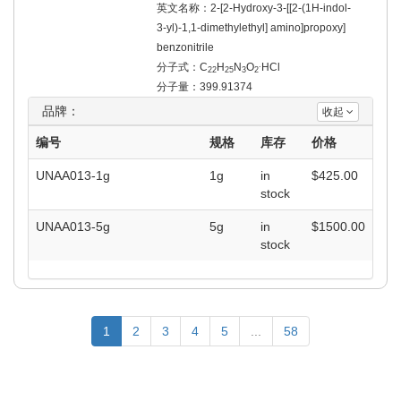
英文名称：2-[2-Hydroxy-3-[[2-(1H-indol-
3-yl)-1,1-dimethylethyl] amino]propoxy]
benzonitrile
.
分子式：C
H
N
O
HCl
22
25
3
2
分子量：399.91374
品牌：
收起
编号
规格
库存
价格
UNAA013-1g
1g
in
$
425.00
stock
UNAA013-5g
5g
in
$
1500.00
stock
1
2
3
4
5
...
58