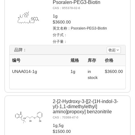
Psoralen-PEG3-Biotin
CAS：955378-02-6
1g
$3600.00
英文名称：Psoralen-PEG3-Biotin
分子式：
分子量：
品牌：
收起
编号
规格
库存
价格
UNAA014-1g
1g
in
$
3600.00
stock
2-[2-Hydroxy-3-[[2-(1H-indol-3-
yl)-1,1-dimethylethyl]
amino]propoxy] benzonitrile
CAS：70369-47-0
1g,5g
$1500.00