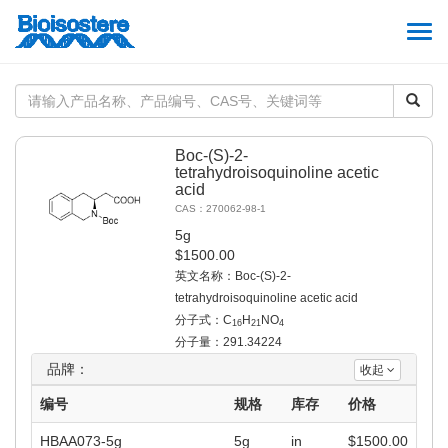
Togg
navi
Boc-(S)-2-
tetrahydroisoquinoline acetic
acid
CAS：270062-98-1
5g
$1500.00
英文名称：Boc-(S)-2-
tetrahydroisoquinoline acetic acid
分子式：C
H
NO
16
21
4
分子量：291.34224
品牌：
收起
编号
规格
库存
价格
HBAA073-5g
5g
in
$
1500.00