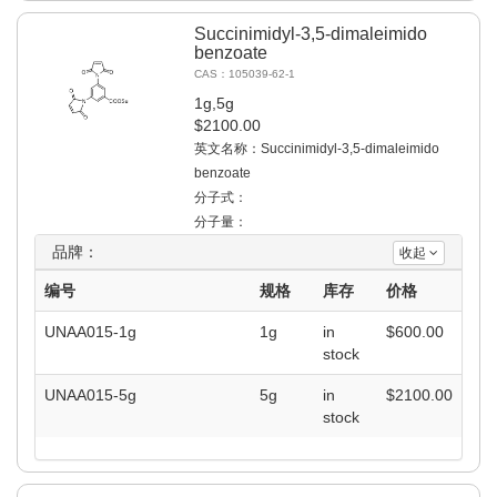
Succinimidyl-3,5-dimaleimido
benzoate
CAS：105039-62-1
1g,5g
$2100.00
英文名称：Succinimidyl-3,5-dimaleimido
benzoate
分子式：
分子量：
品牌：
收起
编号
规格
库存
价格
UNAA015-1g
1g
in
$
600.00
stock
UNAA015-5g
5g
in
$
2100.00
stock